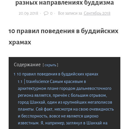
разных направлениях буддизма
20.09.2018
·
0 ·
Все записи за
Сентябрь 2018
10 правил поведения в буддийских
храмах
Содержание
скрыть
1
10 правил поведения в буддийских храмах
1.1
| travelscience Самым красивым в
архитектурном плане городом дальневосточного
региона является, причём с большим отрывом,
город Шанхай, один из крупнейших мегаполисов
планеты. Сей факт, несмотря на свою очевидность
и бесспорность, вовсе не является широко
известным. Я, например, заглянул в Шанхай на