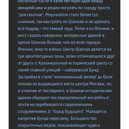
несколько часов в качестве пересадки между
авиарейсами и решил погулять по городу просто
“для галочки”. Результатом стало более 150
снимков, так как гулять по Шанхаю и не щёлкать
всё подряд – это тяжкий труд. Летел я из Японии, и
могу сказать наверняка: интересных зданий в
одном Шанхае больше, чем во всех городах
Японии, вместе взятых.Центр Шанхая делится на
три архитектурных зоны, резко отличающихся друг
от друга.1) Колониальный исторический центр со
своей главной улицей – набережной Бунд.
Застройка в стиле “колониальный ампир” до боли
похожа на выдающиеся места центра Москвы, но,
в отличие от последнего, в Шанхае исторические
здания образуют последовательный ансамбль и
почти не перебиваются современными
сооружениями.2) “Город будущего”. Находится
напротив Бунда через реку. Большинство
открыточных видов, показывающих чудеса