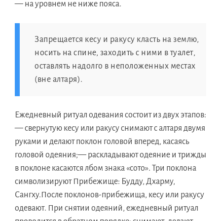
— на уровнем не ниже пояса.
Запрещается кесу и ракусу класть на землю,
носить на спине, заходить с ними в туалет,
оставлять надолго в неположенных местах
(вне алтаря).
Ежедневный ритуал одевания состоит из двух этапов:
— свернутую кесу или ракусу снимают с алтаря двумя
руками и делают поклон головой вперед, касаясь
головой одеяния;— раскладывают одеяние и трижды
в поклоне касаются лбом знака «сото». Три поклона
символизируют Прибежище: Будду, Дхарму,
Сангху.После поклонов-прибежища, кесу или ракусу
одевают. При снятии одеяний, ежедневный ритуал