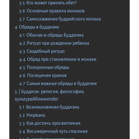
3.5
Кто может принять обет?
3.6
Основные правила монахов
3.7
Самосожжение буддийского монаха
4
Обряды в буддизме
4.1
Обычаи и обряды Буддизма
4.2
Ритуал при рождении ребенка
4.3
Свадебный ритуал
4.4
Обряд при становлении в монахи
4.5
Похоронные обряды
4.6
Посещение храмов
4.7
Самые важные обряды в буддизме
5
| Буддизм: религия, философия,
культураAllowwonder
5.1
Возникновение буддизма
5.2
Нирвана
5.3
Как достичь просветления
5.4
Восьмеричный путь спасения