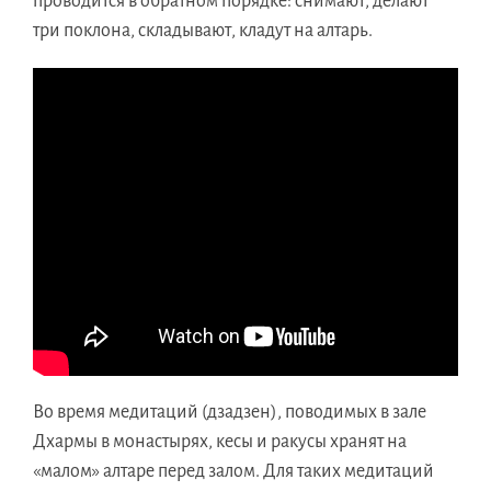
проводится в обратном порядке: снимают, делают
три поклона, складывают, кладут на алтарь.
Во время медитаций (дзадзен), поводимых в зале
Дхармы в монастырях, кесы и ракусы хранят на
«малом» алтаре перед залом. Для таких медитаций