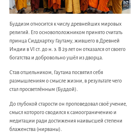
Буддизм относится к числу древнейших мировых
религий. Его основоположником принято считать
принца Сиддхартху Гаутаму, жившего в Древней
Индии в VI ст. до н. э. В 29 лет он отказался от своего
богатства и добровольно ушёл из дворца.
Став отшельником, Гаутама посвятил себя
размышлениям о смысле жизни, в результате чего
стал просветлённым (Буддой).
До глубокой старости он проповедовал своё учение,
смысл которого сводился к самоограничению и
медитации ради достижения наивысшей степени
блаженства (нирваны).