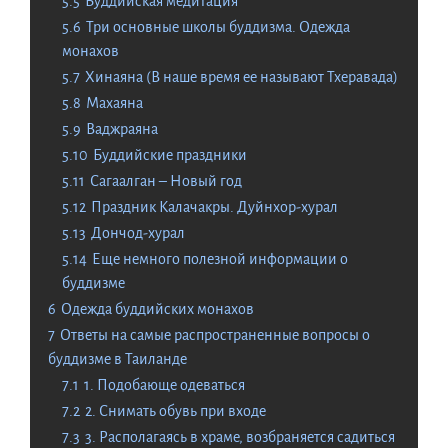
5.5
Буддийская медитация
5.6
Три основные школы буддизма. Одежда
монахов
5.7
Хинаяна (В наше время ее называют Тхеравада)
5.8
Махаяна
5.9
Ваджраяна
5.10
Буддийские праздники
5.11
Сагаалган – Новый год
5.12
Праздник Калачакры. Дуйнхор-хурал
5.13
Дончод-хурал
5.14
Еще немного полезной информации о
буддизме
6
Одежда буддийских монахов
7
Ответы на самые распространенные вопросы о
буддизме в Таиланде
7.1
1. Подобающе одеваться
7.2
2. Снимать обувь при входе
7.3
3. Располагаясь в храме, возбраняется садиться