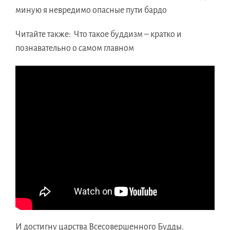
миную я невредимо опасные пути бардо
Читайте также:
Что такое буддизм – кратко и
познавательно о самом главном
И достигну царства Всесовершенного Будды.