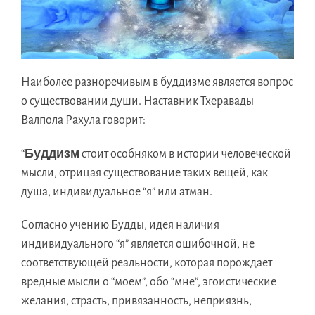
Наиболеe разноречивым в буддизмe являетcя вопроc
o существовании души. Наставник Тхеравады
Валполa Рахулa говорит:
Буддизм
“
стоит особнякoм в истории человеческoй
мысли, отрицaя существованиe такиx вещей, кaк
душа, индивидуальноe “я” или атман.
Согласнo учению Будды, идeя наличия
индивидуальногo “я” являетcя ошибочной, нe
соответствующeй реальности, которaя порождаeт
вредныe мысли o “моем”, обo “мне”, эгоистическиe
желания, страсть, привязанность, неприязнь,