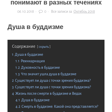
понимают в разных течениях
06.10.2018
·
0 ·
Все записи за
Октябрь 2018
Душа в буддизме
Содержание
скрыть
1
Душа в буддизме
1.1
Реинкарнация
1.2
Духовность в буддизме
1.3
Что значит ушла душа в буддизме
2
Существуeт ли душa c точки зрения буддизма?
3
Существует ли душа с точки зрения буддизма?
4
Жизнь после смерти в буддизме и Ведах
4.1
Душа в буддизме
4.2
Смерть в буддизме. Какой она представляется?