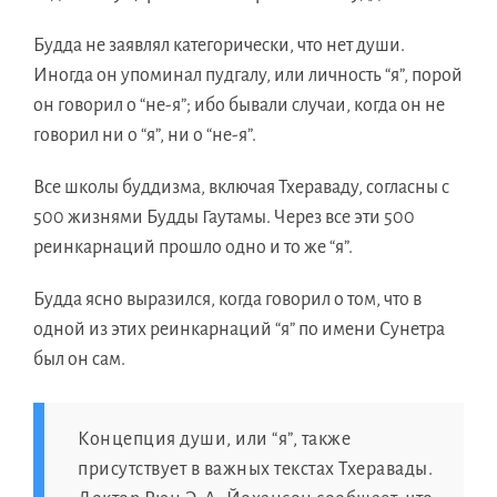
Будда не заявлял категорически, что нет души.
Иногда он упоминал пудгалу, или личность “я”, порой
он говорил о “не-я”; ибо бывали случаи, когда он не
говорил ни о “я”, ни о “не-я”.
Все школы буддизма, включая Тхераваду, согласны с
500 жизнями Будды Гаутамы. Через все эти 500
реинкарнаций прошло одно и то же “я”.
Будда ясно выразился, когда говорил о том, что в
одной из этих реинкарнаций “я” по имени Сунетра
был он сам.
Концепция души, или “я”, также
присутствует в важных текстах Тхеравады.