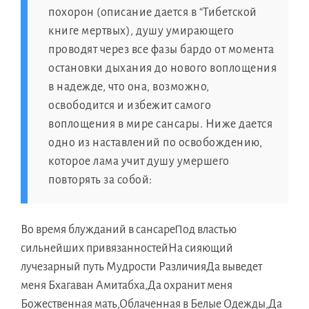
похорон (описание дается в “Тибетской
книге мертвых), душу умирающего
проводят через все фазы бардо от момента
остановки дыхания до нового воплощения
в надежде, что она, возможно,
освободится и избежит самого
воплощения в мире сансары. Ниже дается
одно из наставлений по освобождению,
которое лама учит душу умершего
повторять за собой:
Во время блужданий в сансареПод властью
сильнейших привязанностейНа сияющий
лучезарный путь Мудрости РазличияДа выведет
меня Бхагаван Амитабха,Да охранит меня
Божественная мать,Облаченная в Белые Одежды,Да