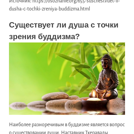
Источник:
https://osoznanie.org/655-suschestvuet-li-
dusha-c-tochki-zreniya-buddizma.html
Существует ли душа с точки
зрения буддизма?
Наиболее разноречивым в буддизме является вопрос
о существовании души.
Наставник Тхеравады