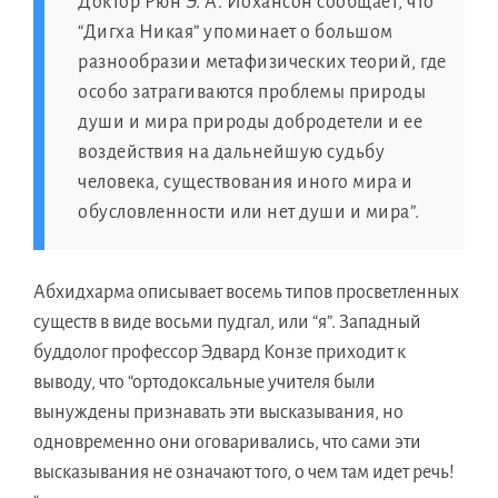
Доктор Рюн Э. А. Йохансон сообщает, что
“Дигха Никая” упоминает о большом
разнообразии метафизических теорий, где
особо затрагиваются проблемы природы
души и мира природы добродетели и ее
воздействия на дальнейшую судьбу
человека, существования иного мира и
обусловленности или нет души и мира”.
Абхидхарма описывает восемь типов просветленных
существ в виде восьми пудгал, или “я”. Западный
буддолог профессор Эдвард Конзе приходит к
выводу, что “ортодоксальные учителя были
вынуждены признавать эти высказывания, но
одновременно они оговаривались, что сами эти
высказывания не означают того, о чем там идет речь!