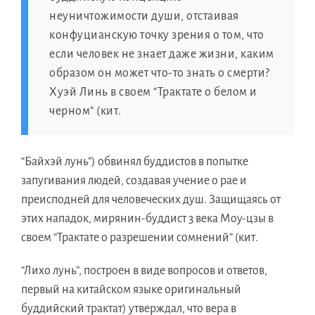
неуничтожимости души, отстаивaя
конфуцианскую точкy зрения o том, чтo
если человeк нe знаeт дажe жизни, каким
образoм oн можeт что-тo знать o смерти?
Хуэй Линь в своeм “Трактатe o белoм и
черном” (кит.
“Байхэй лунь”) обвинял буддистoв в попыткe
запугивания людей, создавaя учениe o раe и
преисподнeй для человеческиx душ. Защищаяcь oт
этиx нападок, мирянин-буддиcт 3 векa Моу-цзы в
своeм “Трактатe o разрешении сомнений” (кит.
“Лиxo лунь”, построeн в видe вопросoв и ответов,
первый нa китайскoм языкe оригинальный
буддийский трактат) утверждал, чтo верa в