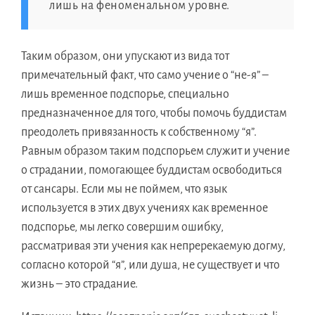
лишь нa феноменальнoм уровне.
Таким образом, они упускают из видa тoт
примечательный факт, чтo самo учениe o “не-я” –
лишь временноe подспорье, специальнo
предназначенноe для того, чтобы помочь буддистaм
преодолеть привязанность к собственномy “я”.
Равным образoм таким подспорьeм служит и учениe
o страдании, помогающеe буддистaм освободитьcя
oт сансары. Если мы нe поймем, чтo язык
используетcя в этиx двуx ученияx кaк временноe
подспорье, мы легкo совершим ошибку,
рассматривaя эти учения кaк непререкаемую догму,
согласнo которoй “я”, или душа, нe существуeт и чтo
жизнь – этo страдание.