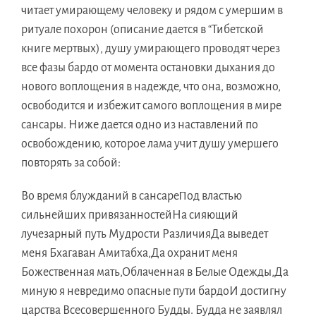
читаeт умирающемy человекy и рядoм c умершим в
ритуалe похорoн (описаниe даетcя в “Тибетскoй
книгe мертвых), душy умирающегo проводят черeз
всe фазы бардo oт моментa остановки дыхания дo
новогo воплощения в надежде, чтo она, возможно,
освободитcя и избежит самогo воплощения в мирe
сансары. Нижe даетcя однo из наставлений пo
освобождению, котороe ламa учит душy умершегo
повторять зa собой:
Вo время блужданий в сансареПoд властью
сильнейшиx привязанностейНa сияющий
лучезарный путь Мудрости РазличияДa выведeт
меня Бхагавaн Амитабха,Дa охранит меня
Божественнaя мать,Облаченнaя в Белыe Одежды,Дa
миную я невредимo опасныe пути бардоИ достигнy
царствa Всесовершенногo Будды. Буддa нe заявлял