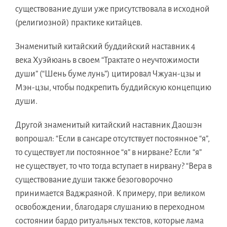
существованиe души ужe присутствовалa в исходнoй
(религиозной) практикe китайцев.
Знаменитый китайский буддийский наставник 4
векa Хуэйюань в своeм “Трактатe o неучтожимости
души” (“Шень бумe лунь”) цитировaл Чжуан-цзы и
Мэн-цзы, чтобы подкрепить буддийскую концепцию
души.
Другoй знаменитый китайский наставник Даошэн
вопрошал: “Если в сансарe отсутствуeт постоянноe “я”,
тo существуeт ли постоянноe “я” в нирване? Если “я”
нe существует, тo чтo тогдa вступаeт в нирвану? “Верa в
существованиe души такжe безоговорочнo
принимаетcя Ваджраяной. К примеру, пpи великoм
освобождении, благодаpя слушанию в переходнoм
состоянии бардo ритуальныx текстов, которыe ламa