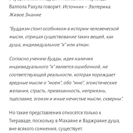
Валпола Рахула говорит:
Источник – Эзотерика.
Живое Знание
“Буддизм стоит особняком в истории человеческой
мысли, отрицая существование таких вещей, как
душа, индивидуальное “я” или атман.
Согласно учению Будды, идея наличия
индивидуального “я” является ошибочной, не
соответствующей реальности, которая порождает
вредные мысли о “моем”, обо “мне”, эгоистические
желания, страсть, привязанность, неприязнь,
тщеславие, эгоизм и иные нечистые мысли, скверны”.
Но такие представления относятся только к
Тхераваде, поскольку
в Махаяне и Ваджраяне душа,
вне всякого сомнения, существует.