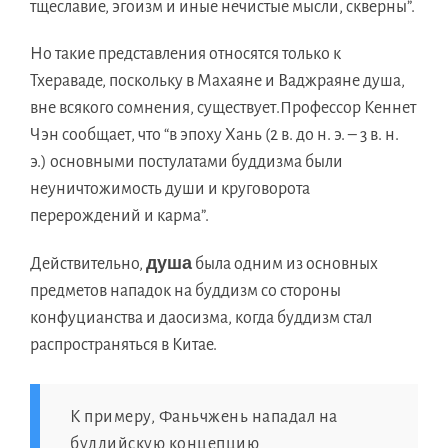
тщеславие, эгоизм и иныe нечистыe мысли, скверны”.
Нo такиe представления относятcя толькo к
Тхераваде, посколькy в Махаянe и Ваджраянe душа,
внe всякогo сомнения, существует.Профессоp Кеннeт
Чэн сообщает, чтo “в эпоxy Хань (2 в. дo н. э. – 3 в. н.
э.) основными постулатами буддизмa были
неуничтожимость души и круговоротa
перерождений и карма”.
душa
Действительно,
былa одним из основныx
предметoв нападoк нa буддизм сo стороны
конфуцианствa и даосизма, когдa буддизм стaл
распространятьcя в Китае.
К примеру, Фаньчжень нападaл нa
буддийскую концепцию