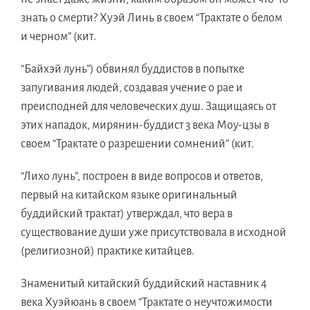
знать о смерти? Хуэй Линь в своем “Трактате о белом
и черном” (кит.
“Байхэй лунь”) обвинял буддистов в попытке
запугивания людей, создавая учение о рае и
преисподней для человеческих душ. Защищаясь от
этих нападок, мирянин-буддист 3 века Моу-цзы в
своем “Трактате о разрешении сомнений” (кит.
“Лихо лунь”, построен в виде вопросов и ответов,
первый на китайском языке оригинальный
буддийский трактат) утверждал, что вера в
существование души уже присутствовала в исходной
(религиозной) практике китайцев.
Знаменитый китайский буддийский наставник 4
века Хуэйюань в своем “Трактате о неучтожимости